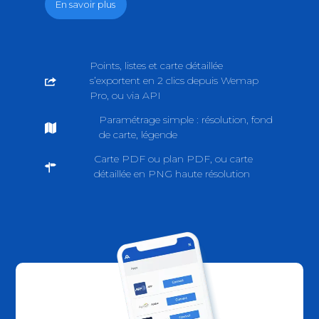
En savoir plus
Points, listes et carte détaillée
s’exportent en 2 clics depuis Wemap
Pro, ou via API
Paramétrage simple : résolution, fond
de carte, légende
Carte PDF ou plan PDF, ou carte
détaillée en PNG haute résolution